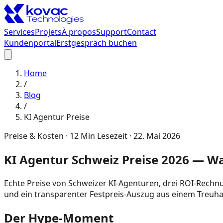
Services
Projets
À propos
Support
Contact
Kundenportal
Erstgespräch buchen
Home
/
Blog
/
KI Agentur Preise
Preise & Kosten
·
12
Min Lesezeit ·
22. Mai 2026
KI Agentur Schweiz Preise 2026 — Wa
Echte Preise von Schweizer KI-Agenturen, drei ROI-Rechnu
und ein transparenter Festpreis-Auszug aus einem Treuh
Der Hype-Moment