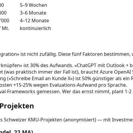
00
5–9 Wochen
000
3–6 Monate
0’000
4–12 Monate
/ Mt.
kontinuierlich
ration» ist nicht zufällig. Diese fünf Faktoren bestimmen, 
knüpfen» ist 30% des Aufwands. «ChatGPT mit Outlook + b
 (was praktisch immer der Fall ist), braucht Azure OpenAI 
 («Schreibe Email an Kunde X») ist 50% günstiger als ein 
osten +15-25% wegen Evaluations-Aufwand pro Sprache.
 Eval-Frameworks gemessen. Wer das ernst nimmt, plant 1-2
Projekten
aus Schweizer KMU-Projekten (anonymisiert) — mit Investme
ndel, 22 MA)