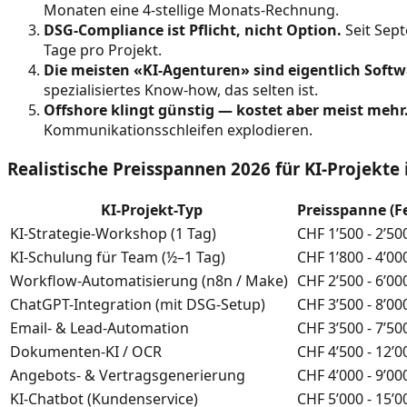
Monaten eine 4-stellige Monats-Rechnung.
DSG-Compliance ist Pflicht, nicht Option.
Seit Sept
Tage pro Projekt.
Die meisten «KI-Agenturen» sind eigentlich Soft
spezialisiertes Know-how, das selten ist.
Offshore klingt günstig — kostet aber meist mehr
Kommunikationsschleifen explodieren.
Realistische Preisspannen 2026 für KI-Projekte 
KI-Projekt-Typ
Preisspanne (Fe
KI-Strategie-Workshop (1 Tag)
CHF 1’500 - 2’50
KI-Schulung für Team (½–1 Tag)
CHF 1’800 - 4’00
Workflow-Automatisierung (n8n / Make)
CHF 2’500 - 6’00
ChatGPT-Integration (mit DSG-Setup)
CHF 3’500 - 8’00
Email- & Lead-Automation
CHF 3’500 - 7’50
Dokumenten-KI / OCR
CHF 4’500 - 12’0
Angebots- & Vertragsgenerierung
CHF 4’000 - 9’00
KI-Chatbot (Kundenservice)
CHF 5’000 - 15’0