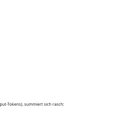
n
nput-Tokens), summiert sich rasch: