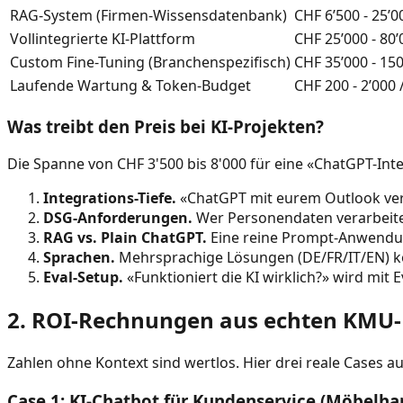
RAG-System (Firmen-Wissensdatenbank)
CHF 6’500 - 25’0
Vollintegrierte KI-Plattform
CHF 25’000 - 80’
Custom Fine-Tuning (Branchenspezifisch)
CHF 35’000 - 15
Laufende Wartung & Token-Budget
CHF 200 - 2’000 
Was treibt den Preis bei KI-Projekten?
Die Spanne von CHF 3'500 bis 8'000 für eine «ChatGPT-Integ
Integrations-Tiefe.
«ChatGPT mit eurem Outlook ver
DSG-Anforderungen.
Wer Personendaten verarbeitet
RAG vs. Plain ChatGPT.
Eine reine Prompt-Anwendung
Sprachen.
Mehrsprachige Lösungen (DE/FR/IT/EN) k
Eval-Setup.
«Funktioniert die KI wirklich?» wird mit
2. ROI-Rechnungen aus echten KMU-
Zahlen ohne Kontext sind wertlos. Hier drei reale Cases 
Case 1: KI-Chatbot für Kundenservice (Möbelha