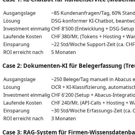
Ausgangslage
~85 Kundenanfragen/Tag, 60% Standa
Lösung
DSG-konformer KI-Chatbot, beantwor
Investment einmalig
CHF 8'500 (Entwicklung + DSG-Setup
Laufende Kosten
CHF 380/Mt. (Tokens + Hosting + Wa
Einsparung
~22 Std/Woche Support-Zeit (ca. CHF 
ROI erreicht nach
5 Monaten
Case 2: Dokumenten-KI für Belegerfassung (Tre
Ausgangslage
~250 Belege/Tag manuell in Abacus e
Lösung
OCR + KI-Klassifizierung, automatis
Investment einmalig
CHF 6'200 (Setup + Abacus-Integratio
Laufende Kosten
CHF 240/Mt. (API-Calls + Hosting + W
Einsparung
~30 Std/Woche Erfassungs-Zeit (ca. C
ROI erreicht nach
3 Monaten
Case 3: RAG-System für Firmen-Wissensdatenban