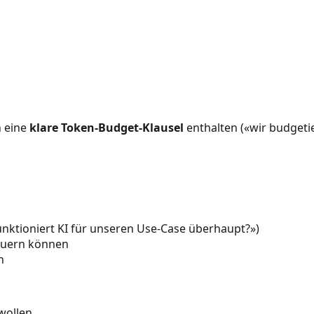
 eine
klare Token-Budget-Klausel
enthalten («wir budgeti
funktioniert KI für unseren Use-Case überhaupt?»)
teuern können
n
wollen