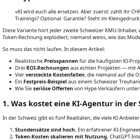
«KI wird euch alle ersetzen. Aber zuerst: zahlt ihr
Trainings? Optional. Garantie? Steht im Kleingedruck
Diese Variante hört jeder zweite Schweizer KMU-Inhaber, wen
Token-Rechnung explodiert, niemand weiss, wie das Model
So muss das nicht laufen. In diesem Artikel:
Realistische
Preisspannen
für die häufigsten KI-Pro
Drei
ROI-Rechnungen
aus echten Projekten — mit 
Vier
versteckte Kostenfallen
, die niemand auf die O
Ein
Festpreis-Beispiel
aus einem Schweizer Treuha
Wie Sie
seriöse Offerten
von Hype-Verkäufern unter
1. Was kostet eine KI-Agentur in der
In der Schweiz gibt es fünf Realitäten, die viele KI-Anbie
Stundensätze sind hoch.
Ein erfahrener KI-Enginee
Token-Kosten skalieren mit Nutzung.
ChatGPT-Integ