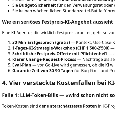
Sie
Budget-Sicherheit
für den Verwaltungsrat oder 
Sie keinen wöchentlichen Stundenzettel-Battle führ
Wie ein seriöses Festpreis-KI-Angebot aussieht
Eine KI-Agentur, die wirklich Festpreis arbeitet, geht so vor
30-Min-Erstgespräch (gratis)
— Kontext, Use-Case-K
1-Tages-KI-Strategie-Workshop (CHF 1'500-2'500)
— 
Schriftliche Festpreis-Offerte mit Pflichtenheft
— a
Klarer Change-Request-Prozess
— Nachträge als sep
Eval-Plan
— vor Go-Live wird gemessen, ob die KI wir
Garantie-Zeit von 30-90 Tagen
für Bug-Fixes und P
4. Vier versteckte Kostenfallen bei K
Falle 1: LLM-Token-Bills — «wird schon nicht s
Token-Kosten sind
der unterschätzteste Posten
in KI-Pro