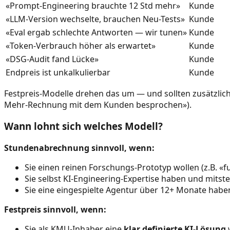
«Prompt-Engineering brauchte 12 Std mehr»
Kunde
«LLM-Version wechselte, brauchen Neu-Tests»
Kunde
«Eval ergab schlechte Antworten — wir tunen»
Kunde
«Token-Verbrauch höher als erwartet»
Kunde
«DSG-Audit fand Lücke»
Kunde
Endpreis ist unkalkulierbar
Kunde
Festpreis-Modelle drehen das um — und sollten zusätzlich
Mehr-Rechnung mit dem Kunden besprochen»).
Wann lohnt sich welches Modell?
Stundenabrechnung sinnvoll, wenn:
Sie einen reinen Forschungs-Prototyp wollen (z.B. «
Sie selbst KI-Engineering-Expertise haben und mits
Sie eine eingespielte Agentur über 12+ Monate habe
Festpreis sinnvoll, wenn:
Sie als KMU-Inhaber eine
klar definierte KI-Lösung