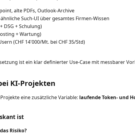
point, alte PDFs, Outlook-Archive
-ähnliche Such-UI über gesamtes Firmen-Wissen
 + DSG + Schulung)
Hosting + Wartung)
sern (CHF 14'000/Mt. bei CHF 35/Std)
setzung ist ein klar definierter Use-Case mit messbarer Vo
bei KI-Projekten
Projekte eine zusätzliche Variable:
laufende Token- und H
kant ist
 das Risiko?