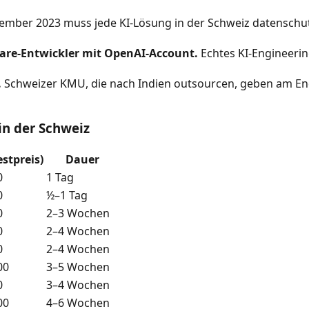
ember 2023 muss jede KI-Lösung in der Schweiz datenschutz
ware-Entwickler mit OpenAI-Account.
Echtes KI-Engineerin
.
Schweizer KMU, die nach Indien outsourcen, geben am End
in der Schweiz
stpreis)
Dauer
0
1 Tag
0
½–1 Tag
0
2–3 Wochen
0
2–4 Wochen
0
2–4 Wochen
00
3–5 Wochen
0
3–4 Wochen
00
4–6 Wochen