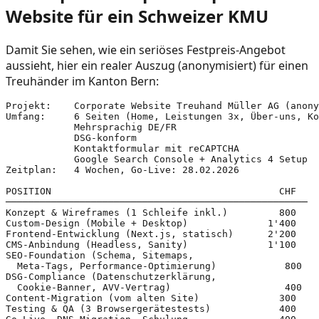
Website für ein Schweizer KMU
Damit Sie sehen, wie ein seriöses Festpreis-Angebot
aussieht, hier ein realer Auszug (anonymisiert) für einen
Treuhänder im Kanton Bern:
Projekt:    Corporate Website Treuhand Müller AG (anony
Umfang:     6 Seiten (Home, Leistungen 3x, Über-uns, Ko
            Mehrsprachig DE/FR

            DSG-konform

            Kontaktformular mit reCAPTCHA

            Google Search Console + Analytics 4 Setup

Zeitplan:   4 Wochen, Go-Live: 28.02.2026

POSITION                                        CHF

─────────────────────────────────────────────────────

Konzept & Wireframes (1 Schleife inkl.)         800

Custom-Design (Mobile + Desktop)              1'400

Frontend-Entwicklung (Next.js, statisch)      2'200

CMS-Anbindung (Headless, Sanity)              1'100

SEO-Foundation (Schema, Sitemaps,

  Meta-Tags, Performance-Optimierung)            800

DSG-Compliance (Datenschutzerklärung,

  Cookie-Banner, AVV-Vertrag)                    400

Content-Migration (vom alten Site)              300

Testing & QA (3 Browsergerätestests)            400
