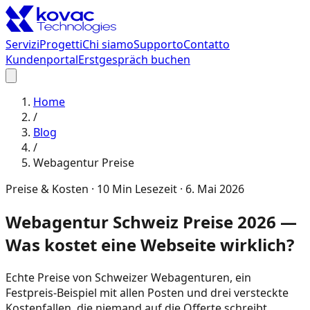
Servizi
Progetti
Chi siamo
Supporto
Contatto
Kundenportal
Erstgespräch buchen
Home
/
Blog
/
Webagentur Preise
Preise & Kosten
·
10
Min Lesezeit ·
6. Mai 2026
Webagentur Schweiz Preise 2026 —
Was kostet eine Webseite wirklich?
Echte Preise von Schweizer Webagenturen, ein
Festpreis-Beispiel mit allen Posten und drei versteckte
Kostenfallen, die niemand auf die Offerte schreibt.