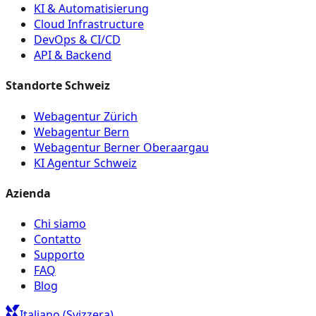
KI & Automatisierung
Cloud Infrastructure
DevOps & CI/CD
API & Backend
Standorte Schweiz
Webagentur Zürich
Webagentur Bern
Webagentur Berner Oberaargau
KI Agentur Schweiz
Azienda
Chi siamo
Contatto
Supporto
FAQ
Blog
Italiano (Svizzera)