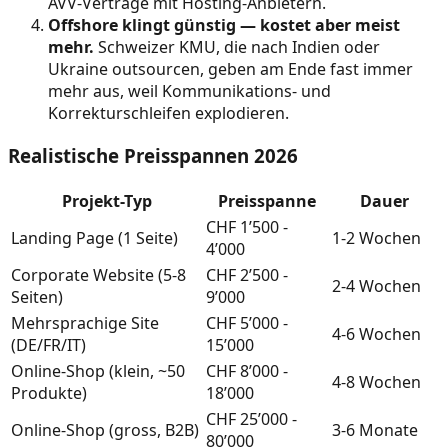
AVV-Verträge mit Hosting-Anbietern.
Offshore klingt günstig — kostet aber meist
mehr.
Schweizer KMU, die nach Indien oder
Ukraine outsourcen, geben am Ende fast immer
mehr aus, weil Kommunikations- und
Korrekturschleifen explodieren.
Realistische Preisspannen 2026
Projekt-Typ
Preisspanne
Dauer
CHF 1’500 -
Landing Page (1 Seite)
1-2 Wochen
4’000
Corporate Website (5-8
CHF 2’500 -
2-4 Wochen
Seiten)
9’000
Mehrsprachige Site
CHF 5’000 -
4-6 Wochen
(DE/FR/IT)
15’000
Online-Shop (klein, ~50
CHF 8’000 -
4-8 Wochen
Produkte)
18’000
CHF 25’000 -
Online-Shop (gross, B2B)
3-6 Monate
80’000