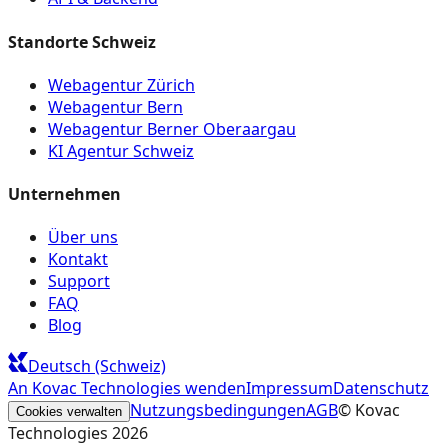
Standorte Schweiz
Webagentur Zürich
Webagentur Bern
Webagentur Berner Oberaargau
KI Agentur Schweiz
Unternehmen
Über uns
Kontakt
Support
FAQ
Blog
Deutsch (Schweiz)
An Kovac Technologies wenden
Impressum
Datenschutz
Nutzungsbedingungen
AGB
© Kovac
Cookies verwalten
Technologies
2026